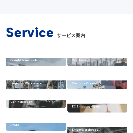
Service
サービス案内
トラック運送・貨物輸送
鉄道輸送（通運）
Freight Transportation
Rail Transport
物流倉庫（保管業務・倉庫
通関（税関への輸出・輸入
管理）
の申告）
Logistics Warehouse
Customs Clearance
車検
EC・通販 発送代行「えこ
ま.n」
Car Inspection
EC Shipping Agent
ドローン
空き倉庫の利活用（倉庫所
有者様へ）
Drone
Empty Warehouse