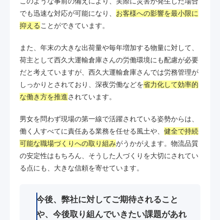
このような事前の備えにより、実際に災害が発生した場合
でも迅速な対応が可能になり、
お客様への影響を最小限に
抑える
ことができています。
また、年末の大きな出荷量や毎年増加する物量に対して、
荷主として西久大運輸倉庫さんの労働環境にも配慮が必要
だと考えていますが、西久大運輸倉庫さんでは労務管理が
しっかりとされており、深夜労働などを
省力化して効率的
な働き方を推進
されています。
男女を問わず現場の第一線で活躍されている姿勢からは、
働く人すべてに責任ある業務を任せる風土や、
健全で持続
可能な職場づくりへの取り組み
がうかがえます。物流品質
の安定性はもちろん、そうした人づくりを大切にされてい
る点にも、大きな信頼を寄せています。
今後、弊社に対してご期待されること
や、今後取り組んでいきたい課題があれ