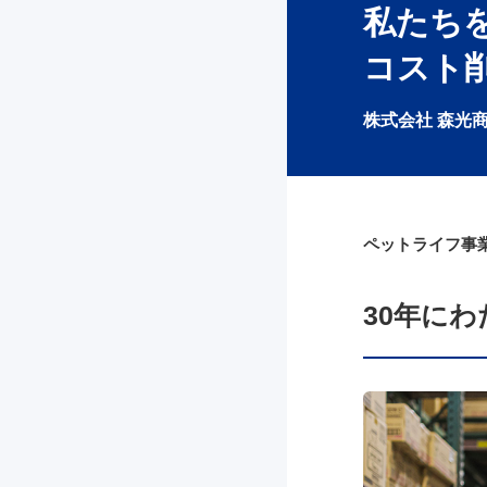
私たち
コスト
株式会社 森光
ペットライフ事業
30年に