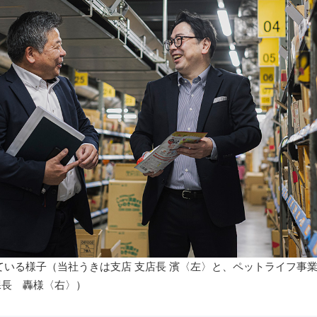
ている様子（当社うきは支店 支店長 濱〈左〉と、ペットライフ事業
 課長 轟様〈右〉）