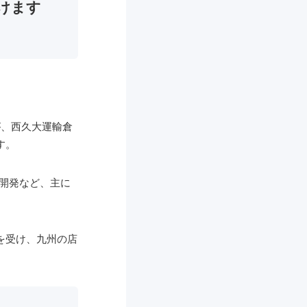
けます
が、西久大運輸倉
す。
開発など、主に
を受け、九州の店