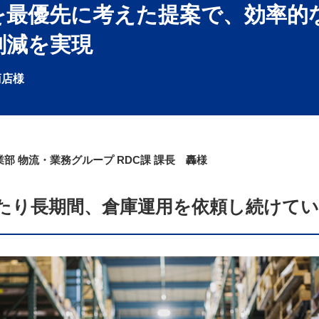
を最優先に考えた提案で、効率的
削減を実現
商店様
部 物流・業務グループ RDC課 課長
轟様
わたり長期間、倉庫運用を依頼し続けて