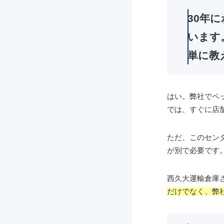
30年
います
単に教
はい。弊社でペ
では、すぐに店
ただ、このセン
が別で必要です
西久大運輸倉庫
だけでなく、弊