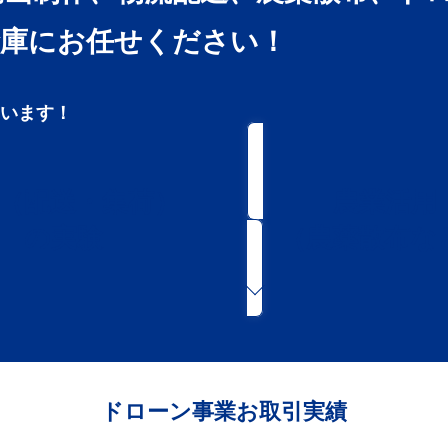
倉庫にお任せください！
います！
（配送・集荷）
農業活用
の実験
（農薬散布な
ドローン事業お取引実績