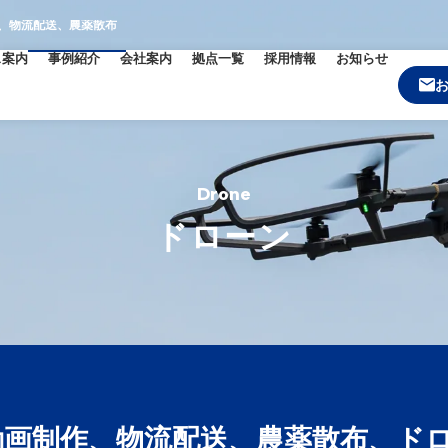
、物流配送、農薬散布
ス案内
事例紹介
会社案内
拠点一覧
採用情報
お知らせ
Drone
ドローン
動画制作、物流配送、農薬散布、ド