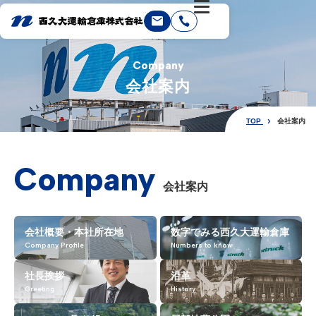
Company
会社案内
TOP
会社案内
Company
会社案内
会社概要・
本社所在地
数字でみる西久大運輸倉庫
Company Profile
Numbers to know
社長挨拶
沿革
Greeting
History