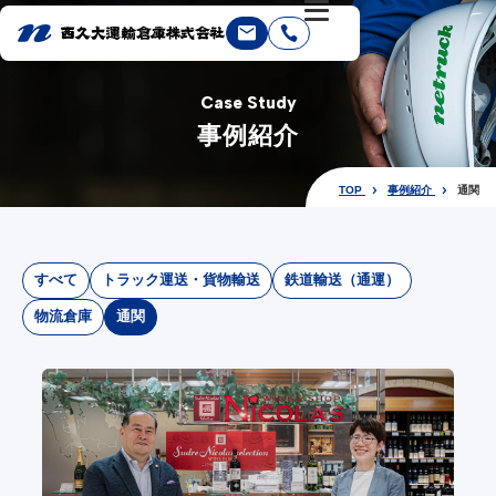
Case Study
事例紹介
TOP
事例紹介
通関
すべて
トラック運送・貨物輸送
鉄道輸送（通運）
物流倉庫
通関