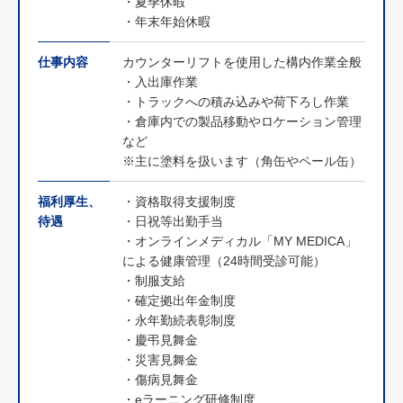
・夏季休暇
・年末年始休暇
仕事内容
カウンターリフトを使用した構内作業全般
・入出庫作業
・トラックへの積み込みや荷下ろし作業
・倉庫内での製品移動やロケーション管理
など
※主に塗料を扱います（角缶やペール缶）
福利厚生、
・資格取得支援制度
待遇
・日祝等出勤手当
・オンラインメディカル「MY MEDICA」
による健康管理（24時間受診可能）
・制服支給
・確定拠出年金制度
・永年勤続表彰制度
・慶弔見舞金
・災害見舞金
・傷病見舞金
・eラーニング研修制度