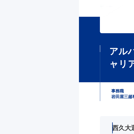
アル
ャリ
事務職
岩田屋三越事
西久大