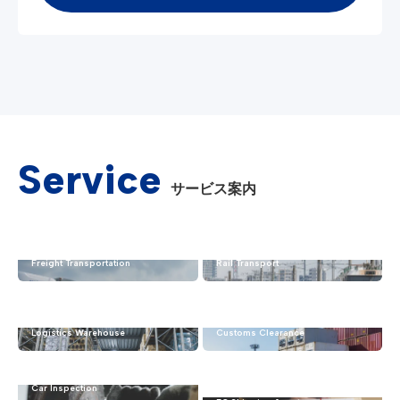
Service
サービス案内
トラック運送・貨物輸送
鉄道輸送（通運）
Freight Transportation
Rail Transport
物流倉庫（保管業務・倉庫
通関（税関への輸出・輸入
管理）
の申告）
Logistics Warehouse
Customs Clearance
車検
EC・通販 発送代行「えこ
ま.n」
Car Inspection